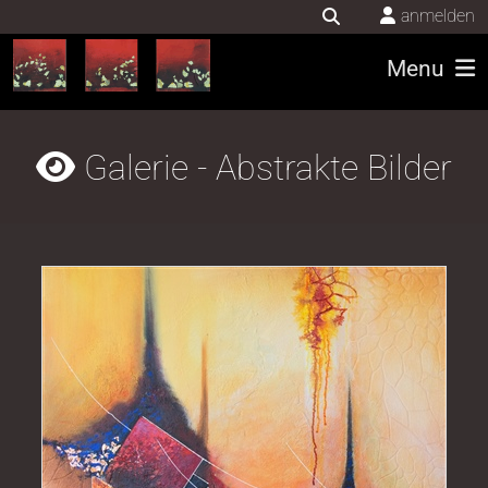
anmelden
Menu
Galerie - Abstrakte Bilder
Acryl / Tusche / Sandpaste auf Leinwand 90x90cm